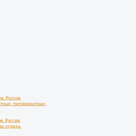
тные, трехкомнатные.
зы отдыха.