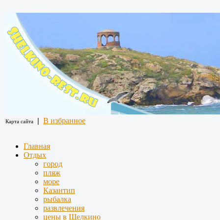
|
В избранное
Карта сайта
Главная
Отдых
город
пляж
море
Казантип
рыбалка
развлечения
цены в Щелкино