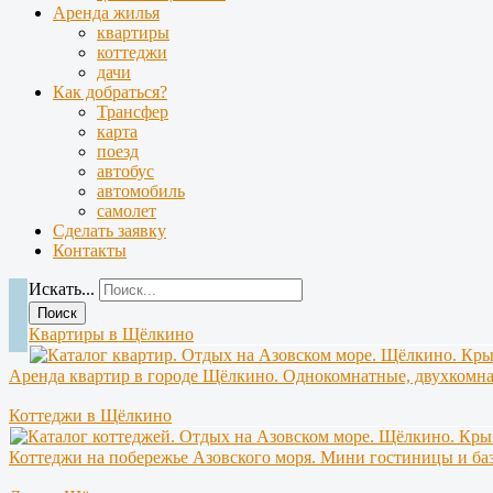
Аренда жилья
квартиры
коттеджи
дачи
Как добраться?
Трансфер
карта
поезд
автобус
автомобиль
самолет
Сделать заявку
Контакты
Искать...
Поиск
Квартиры в Щёлкино
Аренда квартир в городе Щёлкино. Однокомнатные, двухкомна
Коттеджи в Щёлкино
Коттеджи на побережье Азовского моря. Мини гостиницы и ба