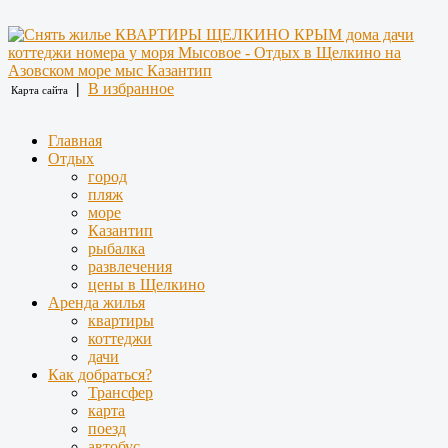
|
В избранное
Карта сайта
Главная
Отдых
город
пляж
море
Казантип
рыбалка
развлечения
цены в Щелкино
Аренда жилья
квартиры
коттеджи
дачи
Как добраться?
Трансфер
карта
поезд
автобус